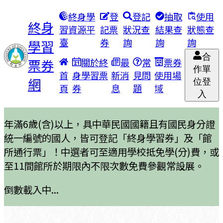
終身學
登
登記
抽取
使用
終身
習資源平
記票
狀況查
結果查
狀態查
臺
券
詢
詢
詢
學習
合
票券
關於終
最
常
票券
作單
首
身學習票
新消
見問
使用場
網
位登
頁
券
息
題
域
入
年滿6歲(含)以上，具中華民國國籍且有國民身分證
統一編號的國人，皆可登記「終身學習券」及「館
所通行票」！中選者可至適用學校抵免學(分)費，或
至11間館所於期限內不限次數免費參觀常設展。
倒數載入中...