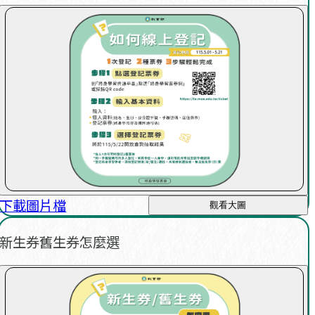
下載圖片檔
觀看大圖
新生券舊生券怎麼選