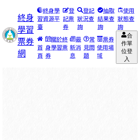
終身學
登
登記
抽取
使用
終身
習資源平
記票
狀況查
結果查
狀態查
臺
券
詢
詢
詢
學習
合
票券
關於終
最
常
票券
作單
首
身學習票
新消
見問
使用場
網
位登
頁
券
息
題
域
入