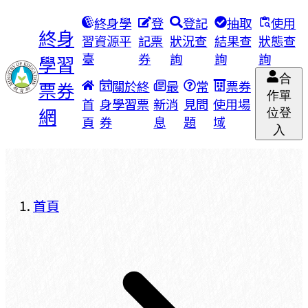
終身學
登
登記
抽取
使用
終身
習資源平
記票
狀況查
結果查
狀態查
臺
券
詢
詢
詢
學習
合
票券
關於終
最
常
票券
作單
首
身學習票
新消
見問
使用場
網
位登
頁
券
息
題
域
入
首頁