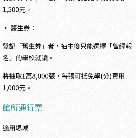
1,500元。
• 舊生券：
登記「舊生券」者，抽中後只能選擇「曾經報
名」的學校就讀。
將抽取1萬8,000張，每張可抵免學(分)費用
1,000元。
館所通行票
適用場域