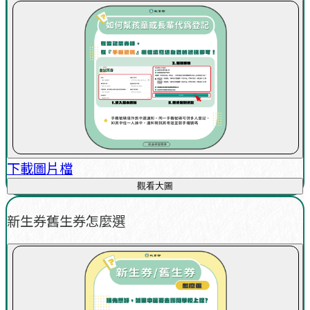
下載圖片檔
觀看大圖
新生券舊生券怎麼選