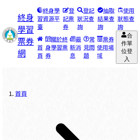
終身學
登
登記
抽取
使用
終身
習資源平
記票
狀況查
結果查
狀態查
臺
券
詢
詢
詢
學習
合
票券
關於終
最
常
票券
作單
首
身學習票
新消
見問
使用場
網
位登
頁
券
息
題
域
入
首頁