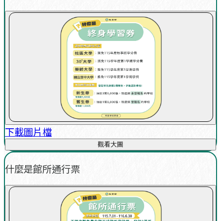
下載圖片檔
觀看大圖
什麼是館所通行票