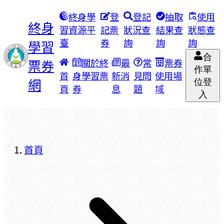
終身學
登
登記
抽取
使用
終身
習資源平
記票
狀況查
結果查
狀態查
臺
券
詢
詢
詢
學習
合
票券
關於終
最
常
票券
作單
首
身學習票
新消
見問
使用場
網
位登
頁
券
息
題
域
入
首頁