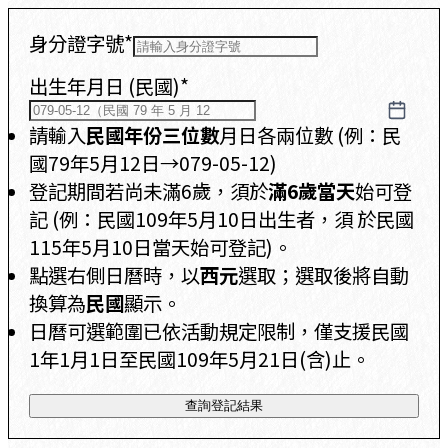
身分證字號
*
出生年月日
(民國)
*
請輸入
民國年份三位數
月日各兩位數 (例：民
國79年5月12日→079-05-12)
登記期間若尚未滿6歲，須於
滿6歲當天
始可登
記 (例：民國109年5月10日出生者，須 於民國
115年5月10日當天始可登記)。
點選右側日曆時，以
西元
選取；選取後將自動
換算為
民國
顯示。
日曆可選範圍已依活動規定限制，僅支援民國
1年1月1日至民國109年5月21日(含)止。
查詢登記結果